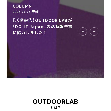
COLUMN
2026.06.05 更新
COLUMN
COLUMN
COLUMN
2023.11.21 更新
2024.04.01 更新
2023.11.21 更新
【活動報告】OUTDOOR LABが
もう一度、あの山へ -車いすで
「DO-IT Japan」の活動報告書
「はじめて登るならWAGOMU」
もう一度、あの山へ -車いすで
も山にいきたい-
に協力しました！
キャンペーン実施中！
も山にいきたい-
OUTDOORLAB
とは？