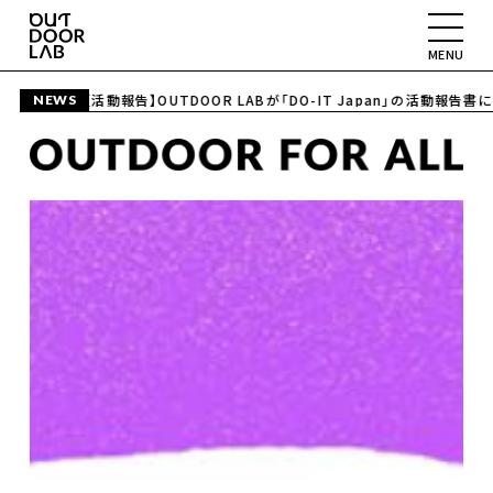
MENU
26.06.5
【活動報告】OUTDOOR LABが「DO-IT Japan」の活動報告書に
NEWS
ABOUT
PROJECT
SPACE
COLUMN
CONTACT
YouTube
Instagram