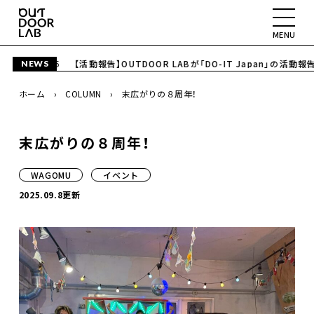
MENU
2026.06.5
【活動報告】OUTDOOR LABが「DO-IT Japan」の活動
NEWS
ABOUT
ホーム
COLUMN
末広がりの８周年！
PROJECT
末広がりの８周年！
SPACE
COLUMN
WAGOMU
イベント
2025.09.8更新
CONTACT
YouTube
Instagram