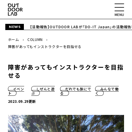
MENU
2026.06.5
【活動報告】OUTDOOR LABが「DO-IT Japan」の活動
NEWS
ABOUT
ホーム
COLUMN
PROJECT
障害があってもインストラクターを目指せる
SPACE
障害があってもインストラクターを目指
COLUMN
せる
CONTACT
イベン
しぜんと遊
だれでも旅にで
みんなで働
ト
ぶ
る
く
2023.09.29更新
YouTube
Instagram