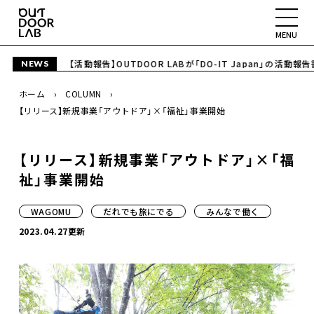
MENU
2026.06.5
【活動報告】OUTDOOR LABが「DO-IT Japan」の活動報
NEWS
ABOUT
ホーム
COLUMN
PROJECT
【リリース】新規事業「アウトドア」×「福祉」事業開始
SPACE
【リリース】新規事業「アウトドア」×「福
COLUMN
祉」事業開始
CONTACT
WAGOMU
だれでも旅にでる
みんなで働く
2023.04.27更新
YouTube
Instagram