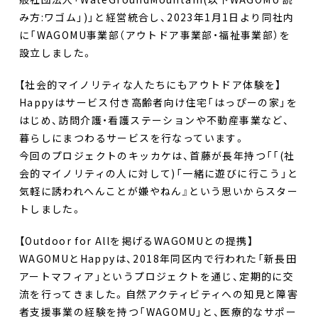
み方:ワゴム」)」と経営統合し、2023年1月1日より同社内
に「WAGOMU事業部（アウトドア事業部・福祉事業部）を
設立しました。
【社会的マイノリティな人たちにもアウトドア体験を】
Happyはサービス付き高齢者向け住宅「はっぴーの家」を
はじめ、訪問介護・看護ステーションや不動産事業など、
暮らしにまつわるサービスを行なっています。
今回のプロジェクトのキッカケは、首藤が長年持つ「「(社
会的マイノリティの人に対して)「一緒に遊びに行こう」と
気軽に誘われへんことが嫌やねん』という思いからスター
トしました。
【Outdoor for Allを掲げるWAGOMUとの提携】
WAGOMUとHappyは、2018年同区内で行われた「新長田
アートマフィア」というプロジェクトを通じ、定期的に交
流を行ってきました。自然アクティビティへの知見と障害
者支援事業の経験を持つ「WAGOMU」と、医療的なサポー